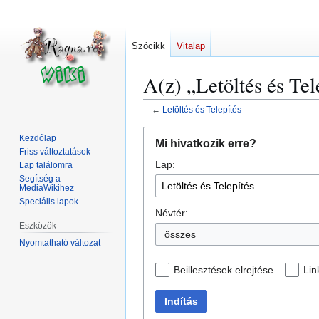
Szócikk
Vitalap
A(z) „Letöltés és Tel
←
Letöltés és Telepítés
Ugrás
Ugrás
Kezdőlap
Mi hivatkozik erre?
a
a
Friss változtatások
Lap:
navigációhoz
kereséshez
Lap találomra
Segítség a
MediaWikihez
Speciális lapok
Névtér:
Eszközök
összes
Nyomtatható változat
Beillesztések elrejtése
Lin
Indítás