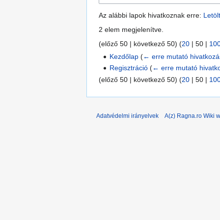
Az alábbi lapok hivatkoznak erre:
Letöl
2 elem megjelenítve.
(
előző 50
|
következő 50
) (
20
|
50
|
10
Kezdőlap
(
← erre mutató hivatkoz
Regisztráció
(
← erre mutató hivatk
(
előző 50
|
következő 50
) (
20
|
50
|
10
Adatvédelmi irányelvek
A(z) Ragna.ro Wiki w