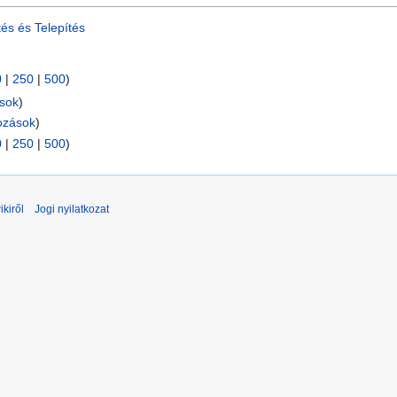
tés és Telepítés
0
|
250
|
500
)
ások
)
ozások
)
0
|
250
|
500
)
ikiről
Jogi nyilatkozat