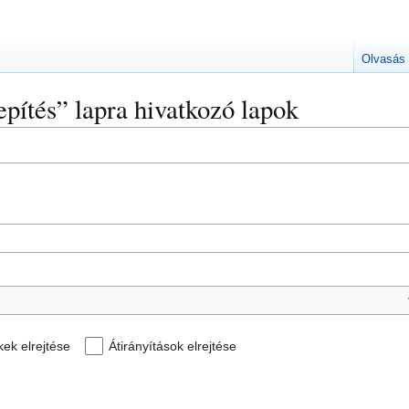
Olvasás
epítés” lapra hivatkozó lapok
kek elrejtése
Átirányítások elrejtése