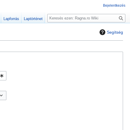
Bejelentkezés
K
Lapforrás
Laptörténet
e
r
Segítség
e
s
é
s