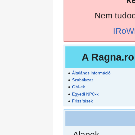
k
Nem tudod 
IRoWi
A Ragna.ro
Általános információ
Szabályzat
GM-ek
Egyedi NPC-k
Frissítések
Alapok