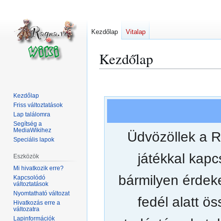
Kezdőlap
Vitalap
Kezdőlap
Ugrás
Ugrás
a
a
Kezdőlap
navigációhoz
kereséshez
Friss változtatások
Lap találomra
Segítség a
MediaWikihez
Üdvözöllek a 
Speciális lapok
játékkal kap
Eszközök
Mi hivatkozik erre?
bármilyen érdeke
Kapcsolódó
változtatások
Nyomtatható változat
fedél alatt ö
Hivatkozás erre a
változatra
Lapinformációk