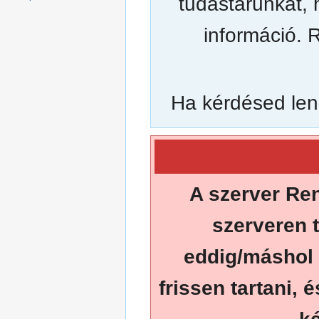
tudástárunkat, 
információ. 
Ha kérdésed len
A szerver Ren
szerveren 
eddig/máshol 
frissen tartani, 