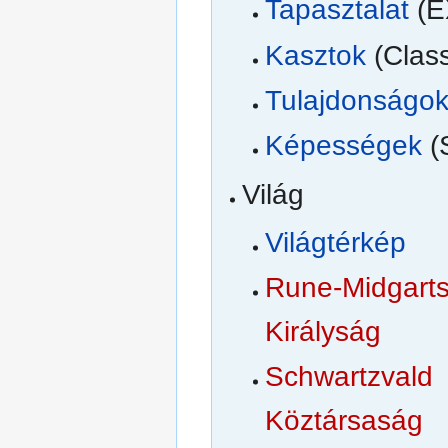
Tapasztalat
(E
Kasztok
(Clas
Tulajdonságo
Képességek
(S
Világ
Világtérkép
Rune-Midgart
Királyság
Schwartzvald
Köztársaság