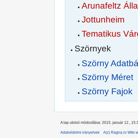
Arunafeltz Ál
Jottunheim
Tematikus Vár
Szörnyek
Szörny Adatbá
Szörny Méret
Szörny Fajok
A lap utolsó módosítása: 2015. január 12., 15:
Adatvédelmi irányelvek
A(z) Ragna.ro Wiki w