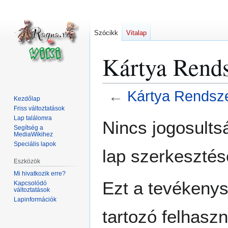
Szócikk
Vitalap
Kártya Rends
←
Kártya Rendsz
Kezdőlap
Friss változtatások
Ugrás
Ugrás
Lap találomra
Nincs jogosult
Segítség a
a
a
MediaWikihez
navigációhoz
kereséshez
Speciális lapok
lap szerkesztés
Eszközök
Mi hivatkozik erre?
Ezt a tevékeny
Kapcsolódó
változtatások
Lapinformációk
tartozó felhaszn